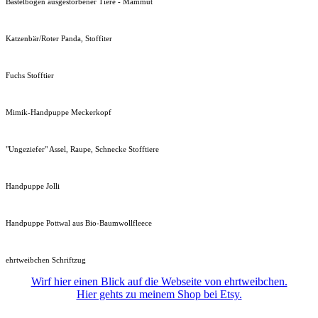
Bastelbogen ausgestorbener Tiere - Mammut
Katzenbär/Roter Panda, Stoffiter
Fuchs Stofftier
Mimik-Handpuppe Meckerkopf
"Ungeziefer" Assel, Raupe, Schnecke Stofftiere
Handpuppe Jolli
Handpuppe Pottwal aus Bio-Baumwollfleece
ehrtweibchen Schriftzug
Wirf hier einen Blick auf die Webseite von ehrtweibchen.
Hier gehts zu meinem Shop bei Etsy.