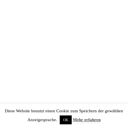
SCOPES OF ACTION
Facebook
Twitter
Etsy
shop
ehrtweibchen
Proudly powered by WordPress
|
WordPress.com
|
Impressum
|
Datenschutzerklärung
Diese Website benutzt einen Cookie zum Speichern der gewählten
Anzeigesprache.
Mehr erfahren
OK